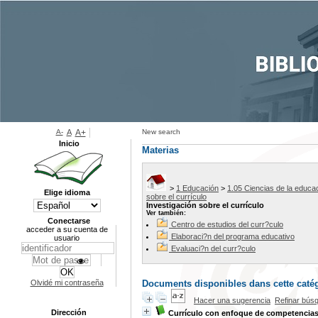
A-
A
A+
New search
Inicio
Materias
>
1 Educación
>
1.05 Ciencias de la educa
Elige idioma
sobre el currículo
Investigación sobre el currículo
Ver también:
Conectarse
Centro de estudios del curr?culo
acceder a su cuenta de
Elaboraci?n del programa educativo
usuario
Evaluaci?n del curr?culo
Olvidé mi contraseña
Documents disponibles dans cette catég
Hacer una sugerencia
Refinar bús
Dirección
Currículo con enfoque de competencia