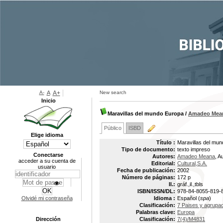
A-
A
A+
New search
Inicio
Maravillas del mundo Europa
/
Amadeo Mea
Público
ISBD
Elige idioma
Título :
Maravillas del mu
Tipo de documento:
texto impreso
Conectarse
Autores:
Amadeo Meana
, A
acceder a su cuenta de
Editorial:
Cultural,S.A.
usuario
Fecha de publicación:
2002
Número de páginas:
172 p
Il.:
gráf.,il.,tbls
ISBN/ISSN/DL:
978-84-8055-819-
Olvidé mi contraseña
Idioma :
Español (
spa
)
Clasificación:
7 Paises y agrupa
Palabras clave:
Europa
Dirección
Clasificación:
7(4)/M4831