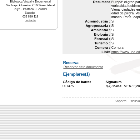
Biblioteca Virtual y Documental
Resumen:
Europa: el gran pat
Via Napo kilometro 2 1/2 Paso lateral
vericalidad sublime
Puyo - Pastaza - Ecuador
Viena: ciudades em
Ecuador
edad de piedra. Ve
032 889 118
museo. París: capi
contacto
Agroindustria :
Si
Agropecuaria :
Si
Ambiental :
Si
Biología :
Si
Forestal :
Si
Turismo :
Si
Compra :
Compra
Link:
https://www.uea.e
Reserva
Reservar este documento
Ejemplares(1)
Código de barras
Signatura
001475
7(4)/M4831 MEA / Eje
Soporte - Bibliol