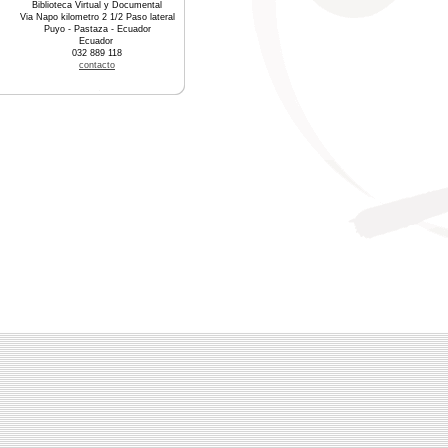
Biblioteca Virtual y Documental
Via Napo kilometro 2 1/2 Paso lateral
Puyo - Pastaza - Ecuador
Ecuador
032 889 118
contacto