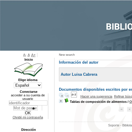
A-
A
A+
New search
Inicio
Información del autor
Autor Luisa Cabrera
Elige idioma
Documentos disponibles escritos por es
Conectarse
acceder a su cuenta de
Hacer una sugerencia
Refinar bús
usuario
Tablas de composición de alimentos
/
O
Olvidé mi contraseña
Soporte - Bibliol
Dirección