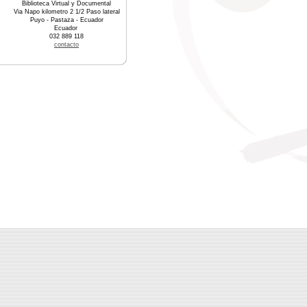
Biblioteca Virtual y Documental
Via Napo kilometro 2 1/2 Paso lateral
Puyo - Pastaza - Ecuador
Ecuador
032 889 118
contacto