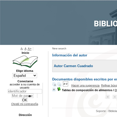
A-
A
A+
New search
Inicio
Información del autor
Autor Carmen Cuadrado
Elige idioma
Documentos disponibles escritos por es
Conectarse
acceder a su cuenta de
Hacer una sugerencia
Refinar bús
usuario
Tablas de composición de alimentos
/
O
Olvidé mi contraseña
Soporte - Bibliol
Dirección