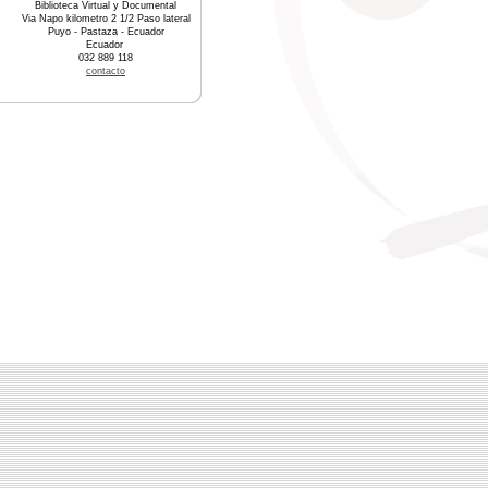
Biblioteca Virtual y Documental
Via Napo kilometro 2 1/2 Paso lateral
Puyo - Pastaza - Ecuador
Ecuador
032 889 118
contacto