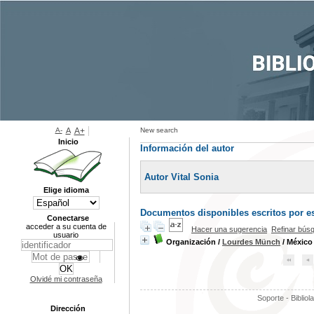
A-
A
A+
New search
Inicio
Información del autor
Autor Vital Sonia
Elige idioma
Documentos disponibles escritos por es
Conectarse
acceder a su cuenta de
Hacer una sugerencia
Refinar bús
usuario
Organización
/
Lourdes Münch
/ México [
Olvidé mi contraseña
Soporte - Bibliol
Dirección