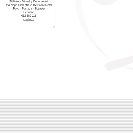
Biblioteca Virtual y Documental
Via Napo kilometro 2 1/2 Paso lateral
Puyo - Pastaza - Ecuador
Ecuador
032 889 118
contacto