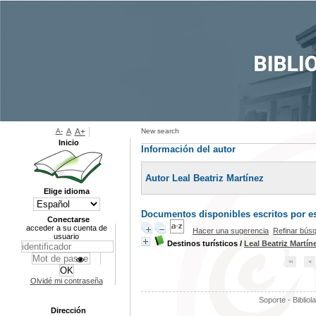
A-
A
A+
New search
Inicio
Información del autor
Autor Leal Beatriz Martínez
Elige idioma
Documentos disponibles escritos por es
Conectarse
acceder a su cuenta de
Hacer una sugerencia
Refinar bús
usuario
Destinos turísticos
/
Leal Beatriz Martín
Olvidé mi contraseña
Soporte - Bibliol
Dirección