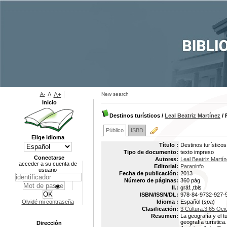
A-
A
A+
New search
Inicio
Destinos turísticos
/
Leal Beatriz Martínez
/ 
Público
ISBD
Elige idioma
Título :
Destinos turísticos
Tipo de documento:
texto impreso
Conectarse
Autores:
Leal Beatriz Martí
acceder a su cuenta de
Editorial:
Paraninfo
usuario
Fecha de publicación:
2013
Número de páginas:
360 pág
Il.:
gráf.,tbls
ISBN/ISSN/DL:
978-84-9732-927-
Olvidé mi contraseña
Idioma :
Español (
spa
)
Clasificación:
3 Cultura:3.65 Oci
Resumen:
La geografía y el 
geografía turístic
Dirección