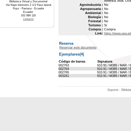
América. Asia. Oce
Biblioteca Virtual y Documental
Agroindustria :
No
Via Napo kilometro 2 1/2 Paso lateral
Puyo - Pastaza - Ecuador
Agropecuaria :
No
Ecuador
Ambiental :
No
032 889 118
Biología :
No
contacto
Forestal :
No
Turismo :
Si
Compra :
Compra
Link:
https://www.uea.e
Reserva
Reservar este documento
Ejemplares(4)
Código de barras
Signatura
002763
910.91 / M385 / MAR / 
002764
910.91 / M385 / MAR / 
002765
910.91 / M385 / MAR / 
003261
910.91 / M385 / MAR / 
Soporte - Bibliol