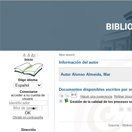
A-
A
A+
New search
Inicio
Información del autor
Autor Alonso Almeida, Mar
Elige idioma
Documentos disponibles escritos por es
Conectarse
acceder a su cuenta de
Hacer una sugerencia
Refinar bús
usuario
Gestión de la calidad de los procesos tu
Olvidé mi contraseña
Soporte - Bibliol
Dirección