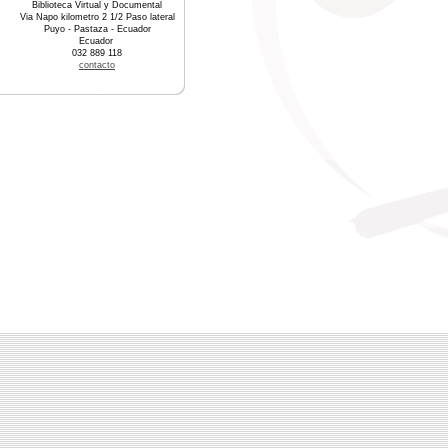
Biblioteca Virtual y Documental
Via Napo kilometro 2 1/2 Paso lateral
Puyo - Pastaza - Ecuador
Ecuador
032 889 118
contacto