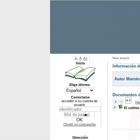
A-
A
A+
New search
Inicio
Información d
Autor Maroto
Elige idioma
Documentos di
Conectarse
acceder a su cuenta de
Ha
usuario
El cultivo
Olvidé mi contraseña
Dirección