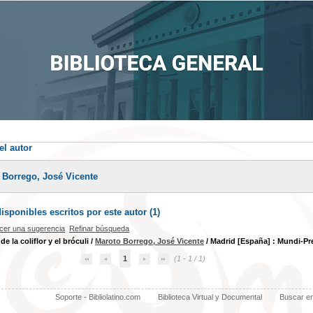
el autor
 Borrego, José Vicente
sponibles escritos por este autor (
1
)
cer una sugerencia
Refinar búsqueda
 de la coliflor y el bróculi
/
Maroto Borrego, José Vicente
/ Madrid [España] : Mundi-Pr
1
(1 - 1 / 1)
Soporte - Bibliolatino.com
Biblioteca Virtual y Documental
Buscar e