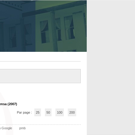
ensa (2007)
Par page :
25
50
100
200
n Google
pmb