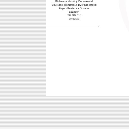
Biblioteca Virtual y Documental
Via Napo kilometro 2 1/2 Paso lateral
Puyo - Pastaza - Ecuador
Ecuador
032 889 118
contacto