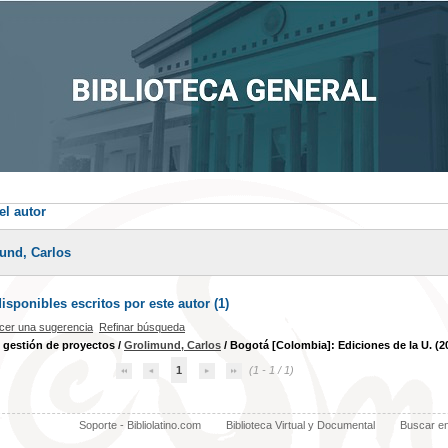
el autor
und, Carlos
sponibles escritos por este autor (
1
)
cer una sugerencia
Refinar búsqueda
 gestión de proyectos
/
Grolimund, Carlos
/ Bogotá [Colombia]: Ediciones de la U. (2
1
(1 - 1 / 1)
Soporte - Bibliolatino.com
Biblioteca Virtual y Documental
Buscar e