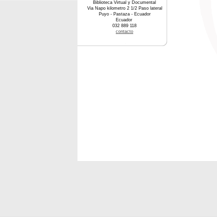
Biblioteca Virtual y Documental
Via Napo kilometro 2 1/2 Paso lateral
Puyo - Pastaza - Ecuador
Ecuador
032 889 118
contacto