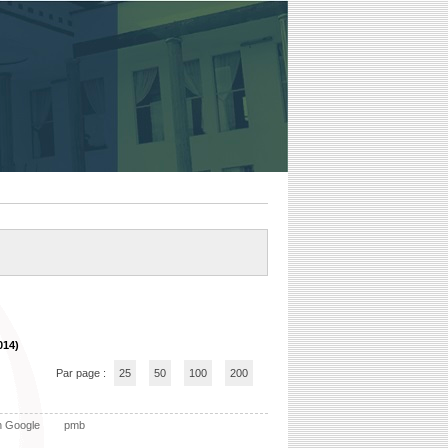
014)
Par page :
25
50
100
200
n Google
pmb