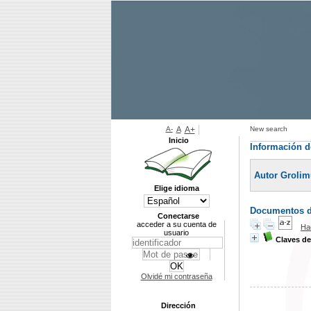
A-
A
A+
New search
Inicio
Información d
Autor Grolim
Elige idioma
Documentos di
Conectarse
acceder a su cuenta de
Ha
usuario
Claves de
Olvidé mi contraseña
Dirección