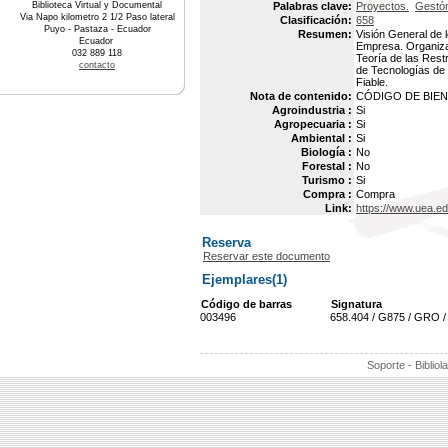
Biblioteca Virtual y Documental
Palabras clave:
Proyectos.
Gestó
Via Napo kilometro 2 1/2 Paso lateral
Clasificación:
658
Puyo - Pastaza - Ecuador
Resumen:
Visión General de 
Ecuador
Empresa. Organiza
032 889 118
Teoría de las Rest
contacto
de Tecnologías de
Fiable.
Nota de contenido:
CÓDIGO DE BIEN 
Agroindustria :
Si
Agropecuaria :
Si
Ambiental :
Si
Biología :
No
Forestal :
No
Turismo :
Si
Compra :
Compra
Link:
https://www.uea.e
Reserva
Reservar este documento
Ejemplares(1)
Código de barras
Signatura
003496
658.404 / G875 / GRO /
Soporte - Bibliol