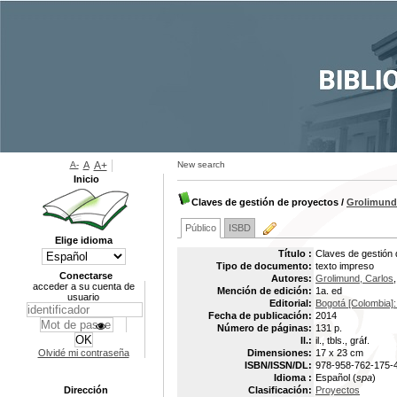
A-
A
A+
New search
Inicio
Claves de gestión de proyectos
/
Grolimund
Público
ISBD
Elige idioma
Título :
Claves de gestión 
Tipo de documento:
texto impreso
Conectarse
Autores:
Grolimund, Carlos
acceder a su cuenta de
Mención de edición:
1a. ed
usuario
Editorial:
Bogotá [Colombia]:
Fecha de publicación:
2014
Número de páginas:
131 p.
Il.:
il., tbls., gráf.
Olvidé mi contraseña
Dimensiones:
17 x 23 cm
ISBN/ISSN/DL:
978-958-762-175-
Idioma :
Español (
spa
)
Dirección
Clasificación:
Proyectos