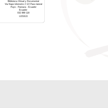
Biblioteca Virtual y Documental
Via Napo kilometro 2 1/2 Paso lateral
Puyo - Pastaza - Ecuador
Ecuador
032 889 118
contacto