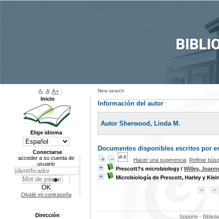
A-
A
A+
New search
Inicio
Información del autor
Autor Sherwood, Linda M.
Elige idioma
Documentos disponibles escritos por es
Conectarse
acceder a su cuenta de
Hacer una sugerencia
Refinar bús
usuario
Prescott?s microbiology
/
Willey, Joann
Microbiología de Prescott, Harley y Klei
Olvidé mi contraseña
Dirección
Soporte - Bibliol