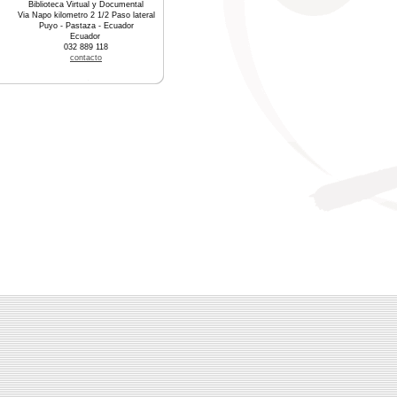
Biblioteca Virtual y Documental
Via Napo kilometro 2 1/2 Paso lateral
Puyo - Pastaza - Ecuador
Ecuador
032 889 118
contacto