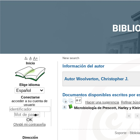
A-
A
A+
New search
Inicio
Información del autor
Autor Woolverton, Christopher J.
Elige idioma
Documentos disponibles escritos por es
Conectarse
acceder a su cuenta de
Hacer una sugerencia
Refinar bús
usuario
Microbiología de Prescott, Harley y Klei
Olvidé mi contraseña
Soporte - Bibliol
Dirección