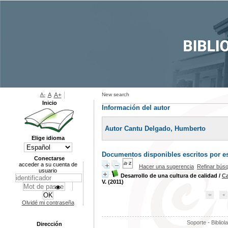
A-
A
A+
New search
Inicio
Información del autor
Autor Cantu Delgado, Humberto
Elige idioma
Documentos disponibles escritos por es
Conectarse
acceder a su cuenta de
Hacer una sugerencia
Refinar bús
usuario
Desarrollo de una cultura de calidad
/
Ca
V. (2011)
Olvidé mi contraseña
Soporte - Bibliol
Dirección