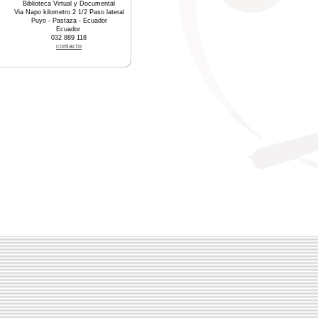
Biblioteca Virtual y Documental
Via Napo kilometro 2 1/2 Paso lateral
Puyo - Pastaza - Ecuador
Ecuador
032 889 118
contacto