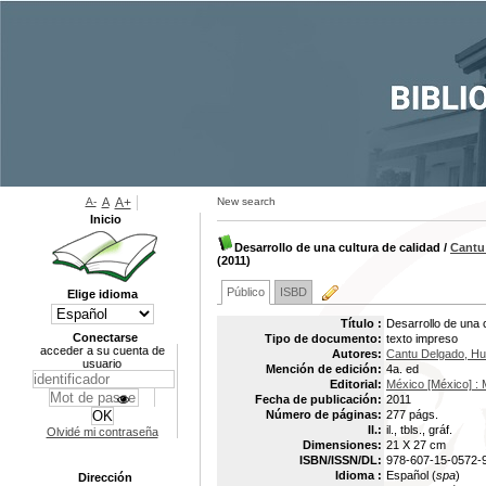
A-
A
A+
New search
Inicio
Desarrollo de una cultura de calidad
/
Cantu
(2011)
Público
ISBD
Elige idioma
Título :
Desarrollo de una c
Conectarse
Tipo de documento:
texto impreso
acceder a su cuenta de
Autores:
Cantu Delgado, H
usuario
Mención de edición:
4a. ed
Editorial:
México [México] 
Fecha de publicación:
2011
Número de páginas:
277 págs.
Il.:
il., tbls., gráf.
Olvidé mi contraseña
Dimensiones:
21 X 27 cm
ISBN/ISSN/DL:
978-607-15-0572-
Idioma :
Español (
spa
)
Dirección