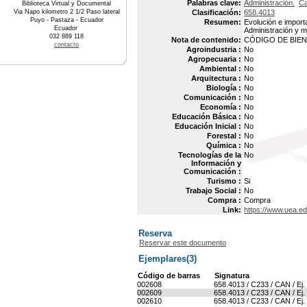
Palabras clave:
Administración.
Ca
Biblioteca Virtual y Documental
Via Napo kilometro 2 1/2 Paso lateral
Clasificación:
658.4013
Puyo - Pastaza - Ecuador
Resumen:
Evolución e importa
Ecuador
Administración y m
032 889 118
Nota de contenido:
CÓDIGO DE BIEN 
contacto
Agroindustria :
No
Agropecuaria :
No
Ambiental :
No
Arquitectura :
No
Biología :
No
Comunicación :
No
Economía :
No
Educación Básica :
No
Educación Inicial :
No
Forestal :
No
Química :
No
Tecnologías de la
No
Información y
Comunicación :
Turismo :
Si
Trabajo Social :
No
Compra :
Compra
Link:
https://www.uea.e
Reserva
Reservar este documento
Ejemplares(3)
Código de barras
Signatura
002608
658.4013 / C233 / CAN / Ej.
002609
658.4013 / C233 / CAN / Ej.
002610
658.4013 / C233 / CAN / Ej.