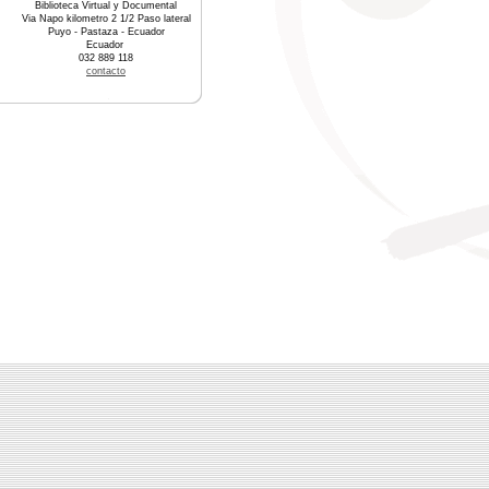
Biblioteca Virtual y Documental
Via Napo kilometro 2 1/2 Paso lateral
Puyo - Pastaza - Ecuador
Ecuador
032 889 118
contacto