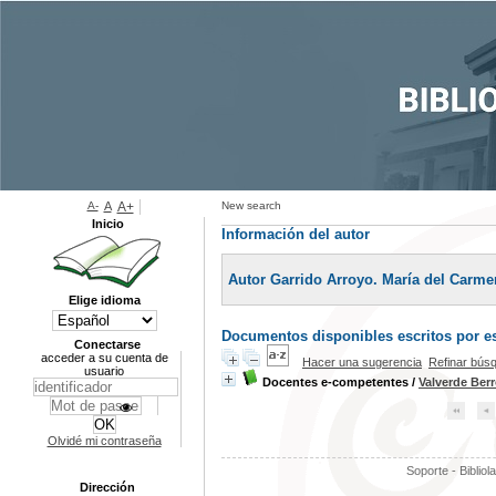
A-
A
A+
New search
Inicio
Información del autor
Autor Garrido Arroyo. María del Carme
Elige idioma
Documentos disponibles escritos por es
Conectarse
acceder a su cuenta de
Hacer una sugerencia
Refinar bús
usuario
Docentes e-competentes
/
Valverde Ber
Olvidé mi contraseña
Soporte - Bibliol
Dirección