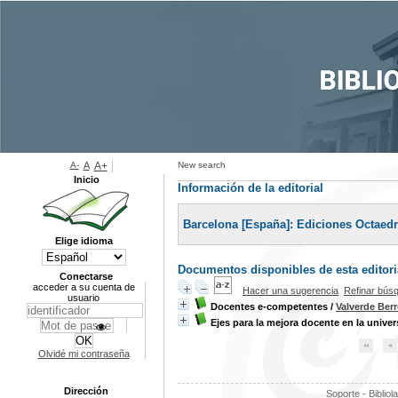
A-
A
A+
New search
Inicio
Información de la editorial
Barcelona [España]: Ediciones Octaedr
Elige idioma
Documentos disponibles de esta editoria
Conectarse
acceder a su cuenta de
Hacer una sugerencia
Refinar bús
usuario
Docentes e-competentes
/
Valverde Ber
Ejes para la mejora docente en la unive
Olvidé mi contraseña
Dirección
Soporte - Bibliol