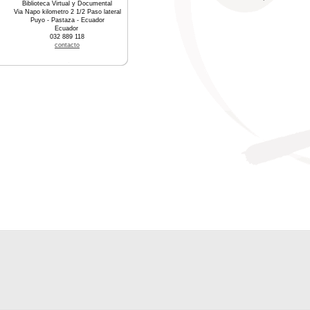
Biblioteca Virtual y Documental
Via Napo kilometro 2 1/2 Paso lateral
Puyo - Pastaza - Ecuador
Ecuador
032 889 118
contacto