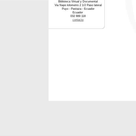
Biblioteca Virtual y Documental
Via Napo kilometro 2 1/2 Paso lateral
Puyo - Pastaza - Ecuador
Ecuador
032 889 118
contacto