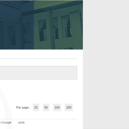
Par page :
25
50
100
200
n Google
pmb