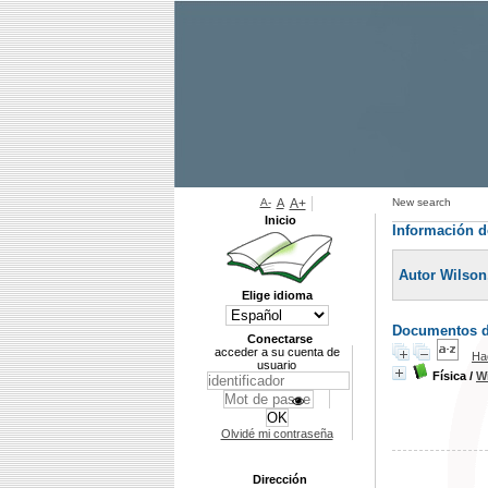
A-
A
A+
New search
Inicio
Información d
Autor Wilson,
Elige idioma
Documentos di
Conectarse
acceder a su cuenta de
Ha
usuario
Física
/
Wi
Olvidé mi contraseña
Dirección