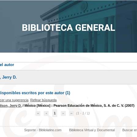
el autor
 Jerry D.
sponibles escritos por este autor (
1
)
cer una sugerencia
Refinar búsqueda
lson, Jerry D.
/ México [México] : Pearson Educación de México, S. A. de C. V. (2007)
1
(1 - 1 / 1)
Soporte - Bibliolatino.com
Biblioteca Virtual y Documental
Buscar e