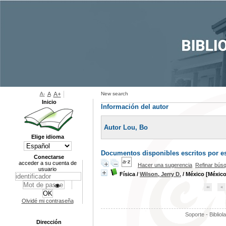
A-
A
A+
New search
Inicio
Información del autor
Autor Lou, Bo
Elige idioma
Documentos disponibles escritos por es
Conectarse
acceder a su cuenta de
Hacer una sugerencia
Refinar bús
usuario
Física
/
Wilson, Jerry D.
/ México [México
Olvidé mi contraseña
Soporte - Bibliol
Dirección