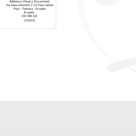
Biblioteca Virtual y Documental
Via Napo kilometro 2 1/2 Paso lateral
Puyo - Pastaza - Ecuador
Ecuador
032 889 118
contacto