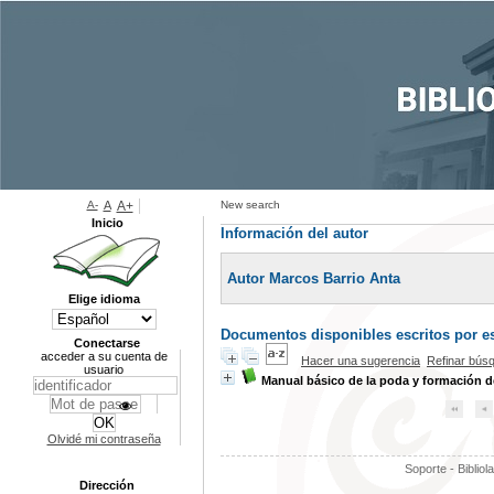
A-
A
A+
New search
Inicio
Información del autor
Autor Marcos Barrio Anta
Elige idioma
Documentos disponibles escritos por es
Conectarse
acceder a su cuenta de
Hacer una sugerencia
Refinar bús
usuario
Manual básico de la poda y formación de
Olvidé mi contraseña
Soporte - Bibliol
Dirección