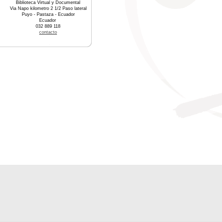
Biblioteca Virtual y Documental
Via Napo kilometro 2 1/2 Paso lateral
Puyo - Pastaza - Ecuador
Ecuador
032 889 118
contacto