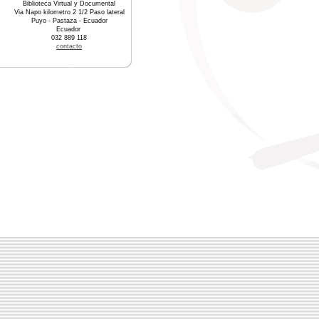
Biblioteca Virtual y Documental
Via Napo kilometro 2 1/2 Paso lateral
Puyo - Pastaza - Ecuador
Ecuador
032 889 118
contacto