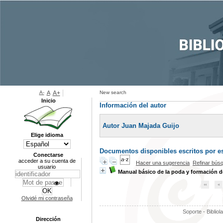
A-
A
A+
New search
Inicio
Información del autor
Autor Juan Majada Guijo
Elige idioma
Documentos disponibles escritos por es
Conectarse
acceder a su cuenta de
Hacer una sugerencia
Refinar bús
usuario
Manual básico de la poda y formación de
Olvidé mi contraseña
Soporte - Bibliol
Dirección