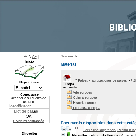
A-
A
A+
New search
Inicio
Materias
>
7 Paises y agrupaciones de paises
>
7.2
Elige idioma
Europa
Ver también:
Arte europeo
Conectarse
Cultura europea
acceder a su cuenta de
usuario
Historia europea
Literatura europea
Olvidé mi contraseña
Documents disponibles dans cette catég
Hacer una sugerencia
Refinar bús
Dirección
Maravillas del mundo Europa
/
Amadeo 