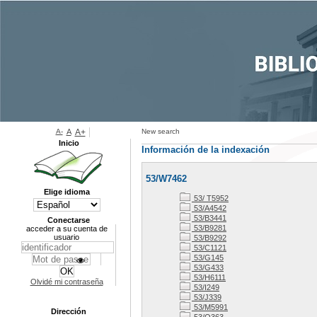
A-
A
A+
New search
Inicio
Información de la indexación
53/W7462
Elige idioma
53/ T5952
53/A4542
53/B3441
Conectarse
53/B9281
acceder a su cuenta de
usuario
53/B9292
53/C1121
53/G145
53/G433
53/H6111
Olvidé mi contraseña
53/I249
53/J339
53/M5991
Dirección