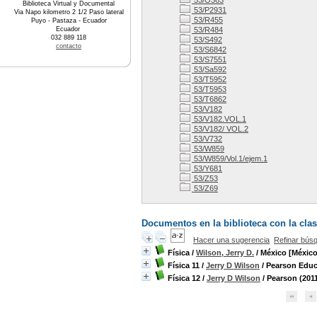
53/O363
Biblioteca Virtual y Documental
53/P2931
Via Napo kilometro 2 1/2 Paso lateral
53/R455
Puyo - Pastaza - Ecuador
Ecuador
53/R484
032 889 118
53/S492
contacto
53/S6842
53/S7551
53/Sa592
53/T5952
53/T5953
53/T6862
53/V182
53/V182.VOL.1
53/V182/ VOL.2
53/V732
53/W859
53/W859/Vol.1/ejem.1
53/Y681
53/Z53
53/Z69
Documentos en la biblioteca con la clas
Hacer una sugerencia
Refinar bús
Física
/
Wilson, Jerry D.
/ México [México
Física 11
/
Jerry D Wilson
/ Pearson Educ
Física 12
/
Jerry D Wilson
/ Pearson (201