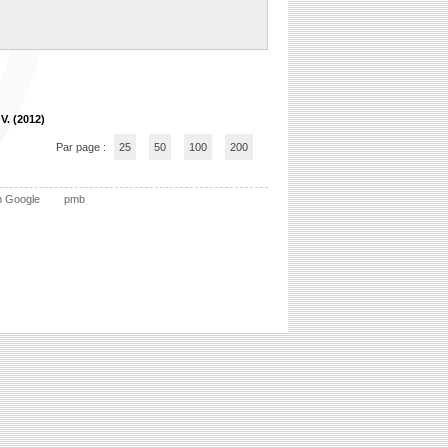
 V. (2012)
Par page :
25
50
100
200
n Google
pmb