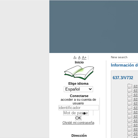
A-
A
A+
New search
Inicio
Información d
637.3/V732
Elige idioma
63
63
63
Conectarse
63
acceder a su cuenta de
usuario
63
63
63
637
63
Olvidé mi contraseña
637
63
637
Dirección