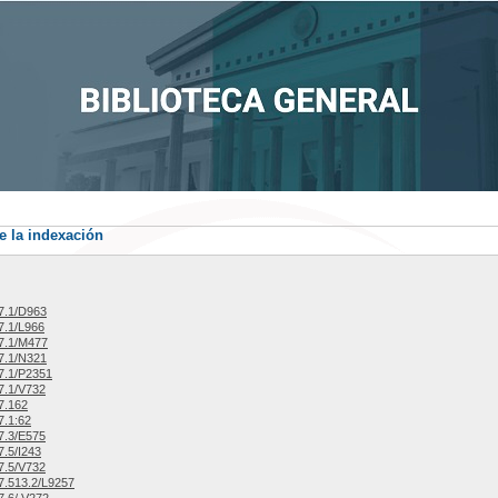
e la indexación
7.1/D963
7.1/L966
7.1/M477
7.1/N321
7.1/P2351
7.1/V732
7.162
.1:62
7.3/E575
.5/I243
7.5/V732
.513.2/L9257