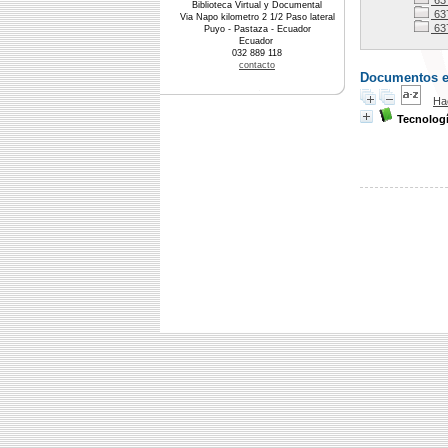
637
Biblioteca Virtual y Documental
63
Via Napo kilometro 2 1/2 Paso lateral
63
Puyo - Pastaza - Ecuador
Ecuador
032 889 118
contacto
Documentos en 
Ha
Tecnolog