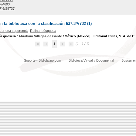
.6/ V272
7/A693
7´6/S9737
la biblioteca con la clasificación 637.3/V732 (
1
)
cer una sugerencia
Refinar búsqueda
ía quesera
/
Abraham Villegas de Gante
/ México [México] : Editorial Trillas, S. A. de C.
1
(1 - 1 / 1)
Soporte - Bibliolatino.com
Biblioteca Virtual y Documental
Buscar e