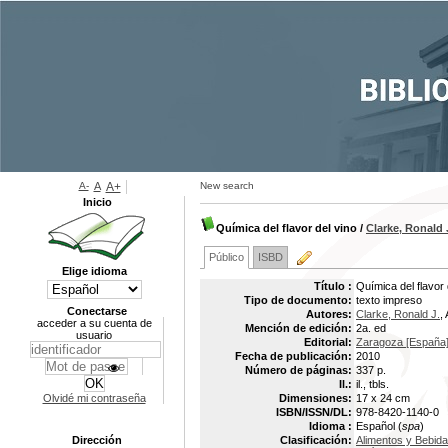
A-
A
A+
New search
Inicio
Química del flavor del vino
/
Clarke, Ronald 
Público
ISBD
Elige idioma
Título :
Química del flavor 
Tipo de documento:
texto impreso
Conectarse
Autores:
Clarke, Ronald J.
,
acceder a su cuenta de
Mención de edición:
2a. ed
usuario
Editorial:
Zaragoza [España] :
Fecha de publicación:
2010
Número de páginas:
337 p.
Il.:
il., tbls.
Olvidé mi contraseña
Dimensiones:
17 x 24 cm
ISBN/ISSN/DL:
978-8420-1140-0
Idioma :
Español (
spa
)
Dirección
Clasificación:
Alimentos y Bebid