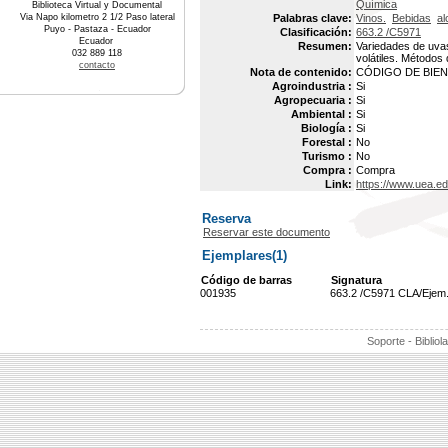
Química
Biblioteca Virtual y Documental
Via Napo kilometro 2 1/2 Paso lateral
Palabras clave:
Vinos.
Bebidas
al
Puyo - Pastaza - Ecuador
Clasificación:
663.2 /C5971
Ecuador
Resumen:
Variedades de uva
032 889 118
volátiles. Métodos 
contacto
Nota de contenido:
CÓDIGO DE BIEN 
Agroindustria :
Si
Agropecuaria :
Si
Ambiental :
Si
Biología :
Si
Forestal :
No
Turismo :
No
Compra :
Compra
Link:
https://www.uea.e
Reserva
Reservar este documento
Ejemplares(1)
Código de barras
Signatura
001935
663.2 /C5971 CLA/Ejem
Soporte - Bibliol