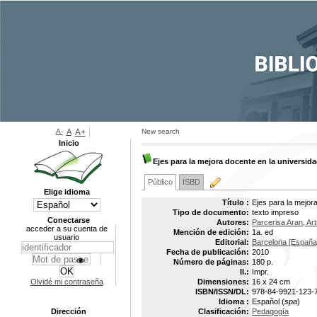
A-
A
A+
New search
Inicio
Ejes para la mejora docente en la universid
Público
ISBD
Elige idioma
Título :
Ejes para la mejor
Tipo de documento:
texto impreso
Conectarse
Autores:
Parcerisa Aran, Art
acceder a su cuenta de
Mención de edición:
1a. ed
usuario
Editorial:
Barcelona [España]
Fecha de publicación:
2010
Número de páginas:
180 p.
Il.:
Impr.
Olvidé mi contraseña
Dimensiones:
16 x 24 cm
ISBN/ISSN/DL:
978-84-9921-123-
Idioma :
Español (
spa
)
Dirección
Clasificación:
Pedagogía