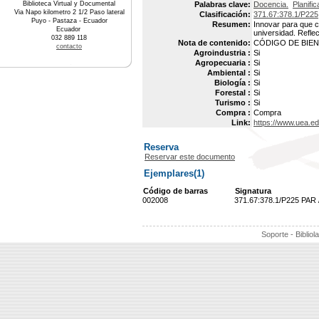
Biblioteca Virtual y Documental
Palabras clave:
Docencia.
Planific
Via Napo kilometro 2 1/2 Paso lateral
Clasificación:
371.67:378.1/P225
Puyo - Pastaza - Ecuador
Resumen:
Innovar para que c
Ecuador
universidad. Reflec
032 889 118
Nota de contenido:
CÓDIGO DE BIEN 
contacto
Agroindustria :
Si
Agropecuaria :
Si
Ambiental :
Si
Biología :
Si
Forestal :
Si
Turismo :
Si
Compra :
Compra
Link:
https://www.uea.ed
Reserva
Reservar este documento
Ejemplares(1)
Código de barras
Signatura
002008
371.67:378.1/P225 PAR 
Soporte - Bibliol