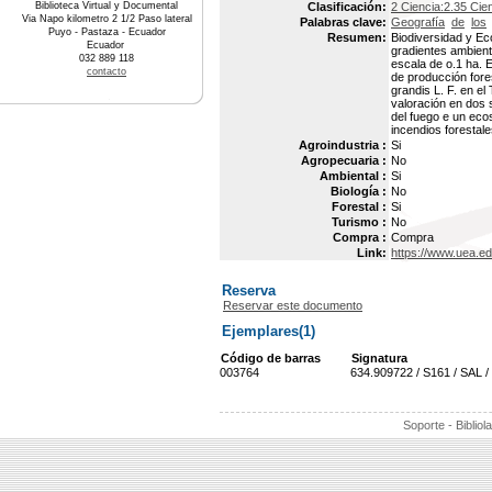
Biblioteca Virtual y Documental
Clasificación:
2 Ciencia:2.35 Cien
Via Napo kilometro 2 1/2 Paso lateral
Palabras clave:
Geografía
de
los
Puyo - Pastaza - Ecuador
Resumen:
Biodiversidad y Ec
Ecuador
gradientes ambient
032 889 118
escala de o.1 ha. 
contacto
de producción fore
grandis L. F. en el
valoración en dos 
del fuego e un eco
incendios forestal
Agroindustria :
Si
Agropecuaria :
No
Ambiental :
Si
Biología :
No
Forestal :
Si
Turismo :
No
Compra :
Compra
Link:
https://www.uea.e
Reserva
Reservar este documento
Ejemplares(1)
Código de barras
Signatura
003764
634.909722 / S161 / SAL /
Soporte - Bibliol