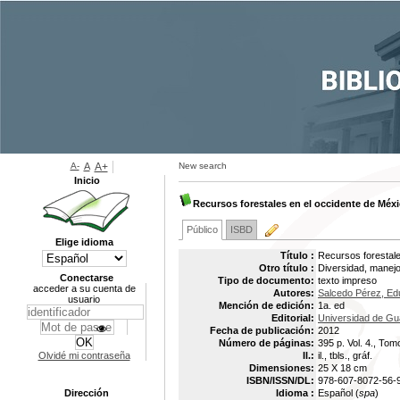
A-
A
A+
New search
Inicio
Recursos forestales en el occidente de Méx
Público
ISBD
Elige idioma
Título :
Recursos forestale
Otro título :
Diversidad, manej
Conectarse
Tipo de documento:
texto impreso
acceder a su cuenta de
Autores:
Salcedo Pérez, Ed
usuario
Mención de edición:
1a. ed
Editorial:
Universidad de Gu
Fecha de publicación:
2012
Número de páginas:
395 p. Vol. 4., Tomo
Olvidé mi contraseña
Il.:
il., tbls., gráf.
Dimensiones:
25 X 18 cm
ISBN/ISSN/DL:
978-607-8072-56-
Dirección
Idioma :
Español (
spa
)