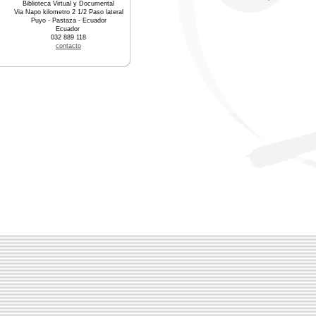
Biblioteca Virtual y Documental
Via Napo kilometro 2 1/2 Paso lateral
Puyo - Pastaza - Ecuador
Ecuador
032 889 118
contacto