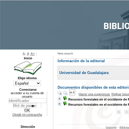
A-
A
A+
New search
Inicio
Información de la editorial
Universidad de Guadalajara
Elige idioma
Documentos disponibles de esta editoria
Conectarse
acceder a su cuenta de
Hacer una sugerencia
Refinar bús
usuario
Recursos forestales en el occidente de
Recursos forestales en el occidente de
Olvidé mi contraseña
Dirección
Soporte - Bibliol