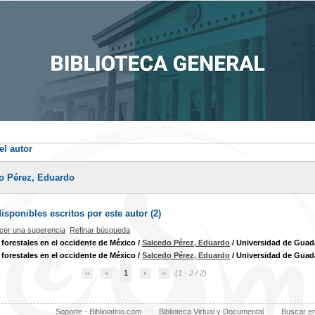
el autor
o Pérez, Eduardo
sponibles escritos por este autor (
2
)
cer una sugerencia
Refinar búsqueda
forestales en el occidente de México
/
Salcedo Pérez, Eduardo
/ Universidad de Guada
forestales en el occidente de México
/
Salcedo Pérez, Eduardo
/ Universidad de Guada
1
(1 - 2 / 2)
Soporte - Bibliolatino.com
Biblioteca Virtual y Documental
Buscar e