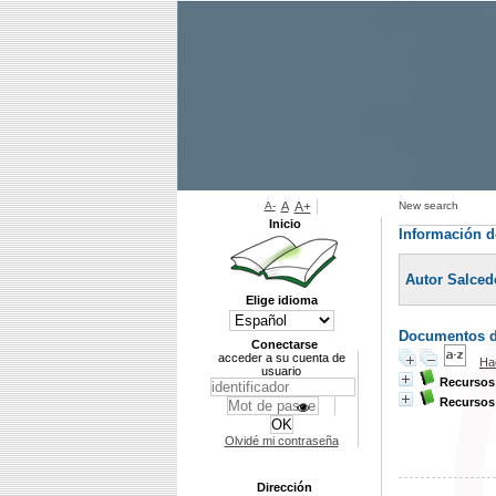
A-
A
A+
New search
Inicio
Información d
Autor Salced
Elige idioma
Documentos di
Conectarse
acceder a su cuenta de
Ha
usuario
Recursos 
Recursos 
Olvidé mi contraseña
Dirección