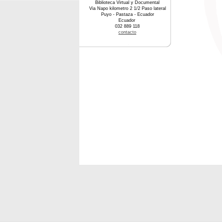
Biblioteca Virtual y Documental
Via Napo kilometro 2 1/2 Paso lateral
Puyo - Pastaza - Ecuador
Ecuador
032 889 118
contacto