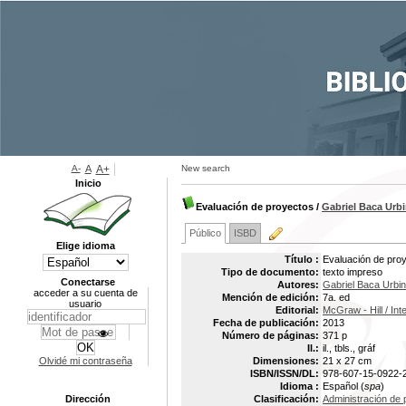
A-
A
A+
New search
Inicio
Evaluación de proyectos
/
Gabriel Baca Urb
Público
ISBD
Elige idioma
Título :
Evaluación de pro
Tipo de documento:
texto impreso
Conectarse
Autores:
Gabriel Baca Urbi
acceder a su cuenta de
Mención de edición:
7a. ed
usuario
Editorial:
McGraw - Hill / Int
Fecha de publicación:
2013
Número de páginas:
371 p
Il.:
il., tbls., gráf
Olvidé mi contraseña
Dimensiones:
21 x 27 cm
ISBN/ISSN/DL:
978-607-15-0922-
Idioma :
Español (
spa
)
Dirección
Clasificación:
Administración de 