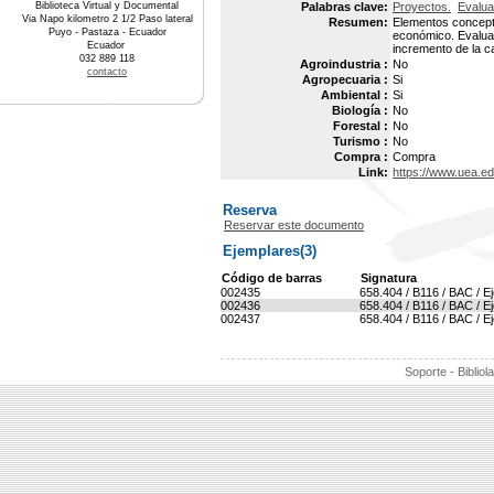
Biblioteca Virtual y Documental
Palabras clave:
Proyectos.
Evalua
Via Napo kilometro 2 1/2 Paso lateral
Resumen:
Elementos conceptu
Puyo - Pastaza - Ecuador
económico. Evaluac
Ecuador
incremento de la c
032 889 118
Agroindustria :
No
contacto
Agropecuaria :
Si
Ambiental :
Si
Biología :
No
Forestal :
No
Turismo :
No
Compra :
Compra
Link:
https://www.uea.e
Reserva
Reservar este documento
Ejemplares(3)
Código de barras
Signatura
002435
658.404 / B116 / BAC / E
002436
658.404 / B116 / BAC / E
002437
658.404 / B116 / BAC / E
Soporte - Bibliol