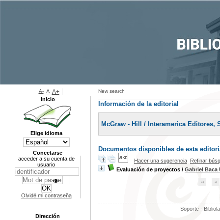
A-
A
A+
New search
Inicio
Información de la editorial
McGraw - Hill / Interamerica Editores, S
Elige idioma
Documentos disponibles de esta editoria
Conectarse
acceder a su cuenta de
Hacer una sugerencia
Refinar bús
usuario
Evaluación de proyectos
/
Gabriel Baca 
Olvidé mi contraseña
Soporte - Bibliol
Dirección