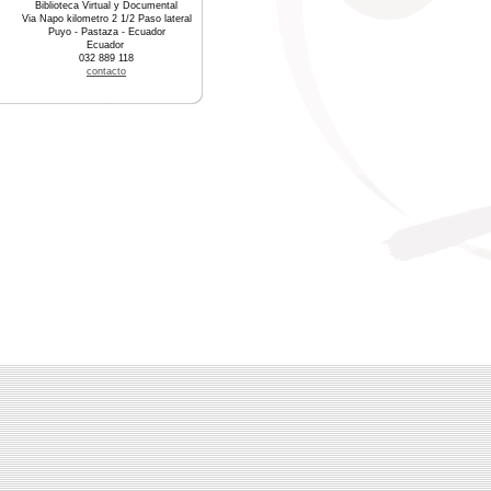
Biblioteca Virtual y Documental
Via Napo kilometro 2 1/2 Paso lateral
Puyo - Pastaza - Ecuador
Ecuador
032 889 118
contacto