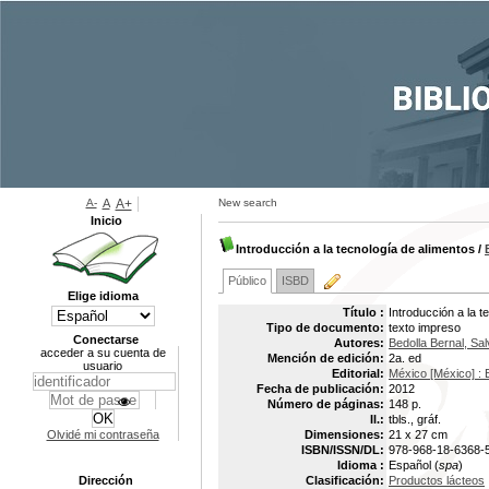
A-
A
A+
New search
Inicio
Introducción a la tecnología de alimentos
/
Público
ISBD
Elige idioma
Título :
Introducción a la t
Tipo de documento:
texto impreso
Conectarse
Autores:
Bedolla Bernal, Sa
acceder a su cuenta de
Mención de edición:
2a. ed
usuario
Editorial:
México [México] : E
Fecha de publicación:
2012
Número de páginas:
148 p.
Il.:
tbls., gráf.
Olvidé mi contraseña
Dimensiones:
21 x 27 cm
ISBN/ISSN/DL:
978-968-18-6368-
Idioma :
Español (
spa
)
Dirección
Clasificación:
Productos lácteos