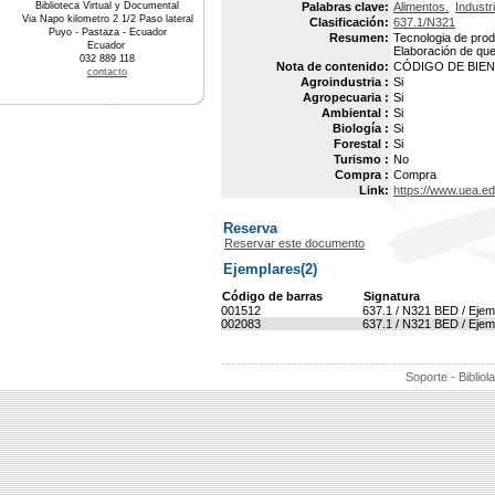
Biblioteca Virtual y Documental
Palabras clave:
Alimentos.
Industri
Via Napo kilometro 2 1/2 Paso lateral
Clasificación:
637.1/N321
Puyo - Pastaza - Ecuador
Resumen:
Tecnologia de produ
Ecuador
Elaboración de que
032 889 118
Nota de contenido:
CÓDIGO DE BIEN :
contacto
Agroindustria :
Si
Agropecuaria :
Si
Ambiental :
Si
Biología :
Si
Forestal :
Si
Turismo :
No
Compra :
Compra
Link:
https://www.uea.e
Reserva
Reservar este documento
Ejemplares(2)
Código de barras
Signatura
001512
637.1 / N321 BED / Ejem
002083
637.1 / N321 BED / Ejem
Soporte - Bibliol