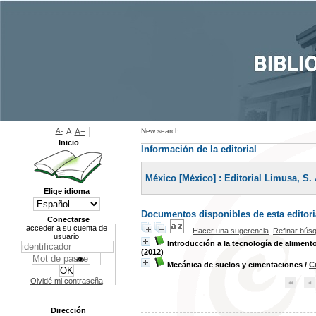
A-
A
A+
New search
Inicio
Información de la editorial
México [México] : Editorial Limusa, S.
Elige idioma
Documentos disponibles de esta editoria
Conectarse
acceder a su cuenta de
Hacer una sugerencia
Refinar bús
usuario
Introducción a la tecnología de aliment
(2012)
Mecánica de suelos y cimentaciones
/
C
Olvidé mi contraseña
Dirección