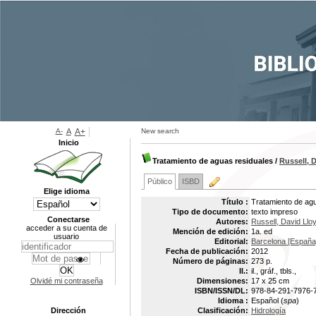
A-
A
A+
New search
Inicio
Tratamiento de aguas residuales
/
Russell, 
Público
ISBD
Elige idioma
Título :
Tratamiento de agu
Tipo de documento:
texto impreso
Conectarse
Autores:
Russell, David Llo
acceder a su cuenta de
Mención de edición:
1a. ed
usuario
Editorial:
Barcelona [España] 
Fecha de publicación:
2012
Número de páginas:
273 p.
Il.:
il., gráf., tbls.,
Olvidé mi contraseña
Dimensiones:
17 x 25 cm
ISBN/ISSN/DL:
978-84-291-7976-
Idioma :
Español (
spa
)
Dirección
Clasificación:
Hidrología