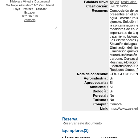
Biblioteca Virtual y Documental
Palabras clave:
Aguas
residuales.
Via Napo kilometro 2 1/2 Paso lateral
Clasificación:
628.31/R951
Puyo - Pastaza - Ecuador
Resumen:
Composición del ag
Ecuador
presentes en el ag
032 889 118
agua - estructura l
contacto
ejemplo. Solución.
la contaminación. e
medidores de caud
importantes de la 
tratamiento biológ
Las clarificadores y
Situación del agua
Eliminación del nit
Eliminación químic
Micro/Ultafiltraci
carbono. Curvas de
Resinas. Flotación 
Electroflotación. C
Residuos lácteos.R
Nota de contenido:
CÓDIGO DE BIEN 
Agroindustria :
Si
Agropecuaria :
Si
Ambiental :
Si
Biología :
Si
Forestal :
No
Turismo :
No
Compra :
Compra
Link:
https://www.uea.e
Reserva
Reservar este documento
Ejemplares(2)