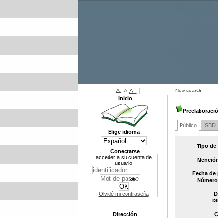
A-
A
A+
New search
Inicio
Preelaboraci
Público
ISBD
Elige idioma
Tipo de
Conectarse
acceder a su cuenta de
Mención
usuario
Fecha de 
Número 
Olvidé mi contraseña
D
IS
Dirección
C