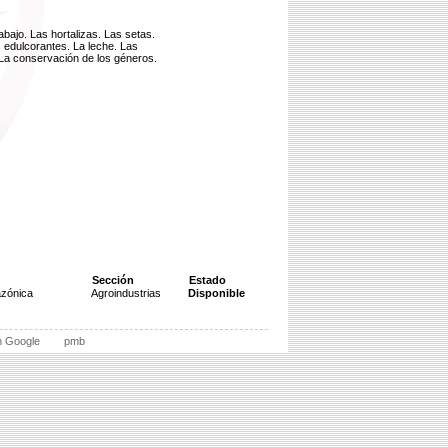
rabajo. Las hortalizas. Las setas.
 edulcorantes. La leche. Las
La conservación de los géneros.
Sección
Estado
azónica
Agroindustrias
Disponible
n Google
pmb