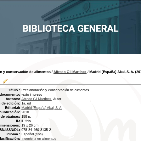
ón y conservación de alimentos
/
Alfredo Gil Martínez
/ Madrid [España] Akal, S. A. (20
Título :
Preelaboración y conservación de alimentos
 documento:
texto impreso
Autores:
Alfredo Gil Martínez
, Autor
 de edición:
1a. ed
Editorial:
Madrid [España] Akal, S. A.
publicación:
2010
de páginas:
158 p.
Il.:
il., tbls.
imensiones:
19 x 26 cm
BN/ISSN/DL:
978-84-460-3135-2
Idioma :
Español (
spa
)
lasificación:
Ingenieria en alimentos