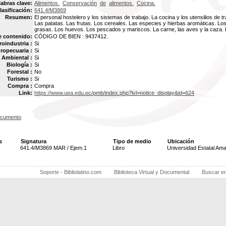
labras clave:
Alimentos.
Conservación
de
alimentos.
Cocina.
lasificación:
641.4/M3869
Resumen:
El personal hostelero y los sistemas de trabajo. La cocina y los utensilios de t
Las patatas. Las frutas. Los cereales. Las especies y hierbas aromáticas. Los
grasas. Los huevos. Los pescados y mariscos. La carne, las aves y la caza. 
e contenido:
CÓDIGO DE BIEN : 9437412.
oindustria :
Si
ropecuaria :
Si
Ambiental :
Si
Biología :
Si
Forestal :
No
Turismo :
Si
Compra :
Compra
Link:
https://www.uea.edu.ec/pmb/index.php?lvl=notice_display&id=624
ocumento
s
Signatura
Tipo de medio
Ubicación
641.4/M3869 MAR / Ejem.1
Libro
Universidad Estatal Am
Soporte - Bibliolatino.com
Biblioteca Virtual y Documental
Buscar e