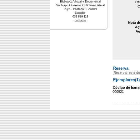
Biblioteca Virtual y Documental
Pa
Via Napo kilometro 2 1/2 Paso lateral
C
Puyo - Pastaza - Ecuador
Ecuador
032 889 118
contacto
Nota d
Agr
Ag
Reserva
Reservar este d
Ejemplares(1)
Código de barra
000921