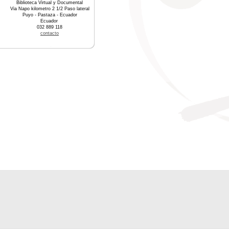
Biblioteca Virtual y Documental
Via Napo kilometro 2 1/2 Paso lateral
Puyo - Pastaza - Ecuador
Ecuador
032 889 118
contacto