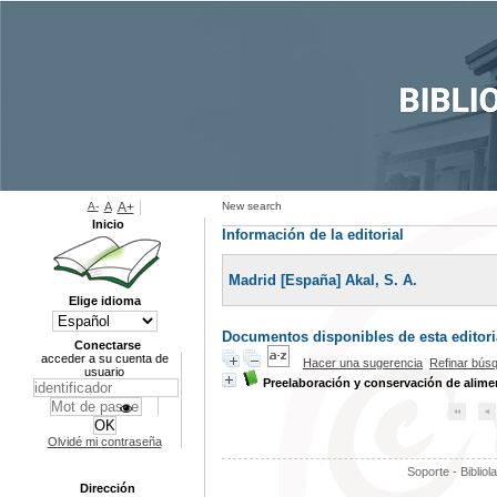
A-
A
A+
New search
Inicio
Información de la editorial
Madrid [España] Akal, S. A.
Elige idioma
Documentos disponibles de esta editoria
Conectarse
acceder a su cuenta de
Hacer una sugerencia
Refinar bús
usuario
Preelaboración y conservación de alime
Olvidé mi contraseña
Soporte - Bibliol
Dirección