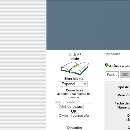
A-
A
A+
New search
Inicio
Análisis y pl
Público
ISBD
Elige idioma
Tipo de
Conectarse
acceder a su cuenta de
Mención
usuario
Fecha de 
Número 
Olvidé mi contraseña
D
IS
Dirección
C