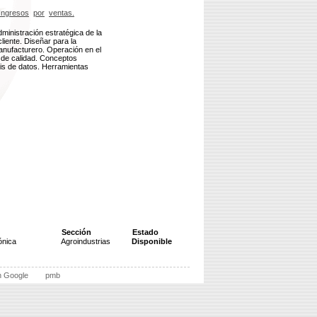
Ingresos
por
ventas.
dministración estratégica de la
liente. Diseñar para la
anufacturero. Operación en el
a de calidad. Conceptos
sis de datos. Herramientas
Sección
Estado
ónica
Agroindustrias
Disponible
n Google
pmb