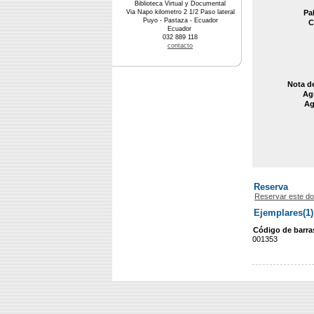
Biblioteca Virtual y Documental
Via Napo kilometro 2 1/2 Paso lateral
Pa
Puyo - Pastaza - Ecuador
C
Ecuador
032 889 118
contacto
Nota d
Agr
Ag
Reserva
Reservar este d
Ejemplares(1)
Código de barra
001353