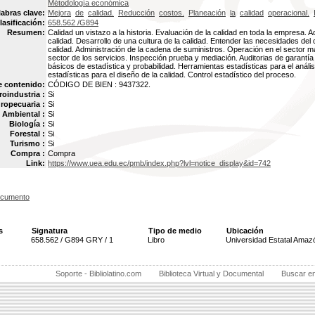
Métodología económica
labras clave:
Mejora
de
calidad.
Reducción
costos.
Planeación
la
calidad
operacional.
lasificación:
658.562 /G894
Resumen:
Calidad un vistazo a la historia. Evaluación de la calidad en toda la empresa. A
calidad. Desarrollo de una cultura de la calidad. Entender las necesidades del c
calidad. Administración de la cadena de suministros. Operación en el sector m
sector de los servicios. Inspección prueba y mediación. Auditorias de garantí
básicos de estadística y probabilidad. Herramientas estadísticas para el análi
estadísticas para el diseño de la calidad. Control estadístico del proceso.
e contenido:
CÓDIGO DE BIEN : 9437322.
oindustria :
Si
ropecuaria :
Si
Ambiental :
Si
Biología :
Si
Forestal :
Si
Turismo :
Si
Compra :
Compra
Link:
https://www.uea.edu.ec/pmb/index.php?lvl=notice_display&id=742
ocumento
s
Signatura
Tipo de medio
Ubicación
658.562 / G894 GRY / 1
Libro
Universidad Estatal Amaz
Soporte - Bibliolatino.com
Biblioteca Virtual y Documental
Buscar e