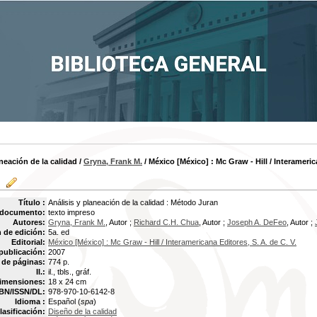
aneación de la calidad
/
Gryna, Frank M.
/ México [México] : Mc Graw - Hill / Interamerica
Título :
Análisis y planeación de la calidad : Método Juran
 documento:
texto impreso
Autores:
Gryna, Frank M.
, Autor ;
Richard C.H. Chua
, Autor ;
Joseph A. DeFeo
, Autor ;
 de edición:
5a. ed
Editorial:
México [México] : Mc Graw - Hill / Interamericana Editores, S. A. de C. V.
publicación:
2007
de páginas:
774 p.
Il.:
il., tbls., gráf.
imensiones:
18 x 24 cm
BN/ISSN/DL:
978-970-10-6142-8
Idioma :
Español (
spa
)
lasificación:
Diseño de la calidad