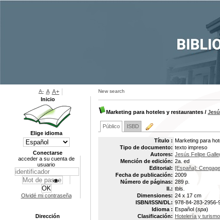
A-
A
A+
New search
Inicio
Marketing para hoteles y restaurantes
/
Jesú
Público
ISBD
Elige idioma
Título :
Marketing para hot
Tipo de documento:
texto impreso
Conectarse
Autores:
Jesús Felipe Galle
acceder a su cuenta de
Mención de edición:
2a. ed
usuario
Editorial:
[España]: Cengage 
Fecha de publicación:
2009
Número de páginas:
289 p.
Il.:
tbls.
Olvidé mi contraseña
Dimensiones:
24 x 17 cm
ISBN/ISSN/DL:
978-84-283-2956-
Idioma :
Español (
spa
)
Dirección
Clasificación:
Hotelería y turismo