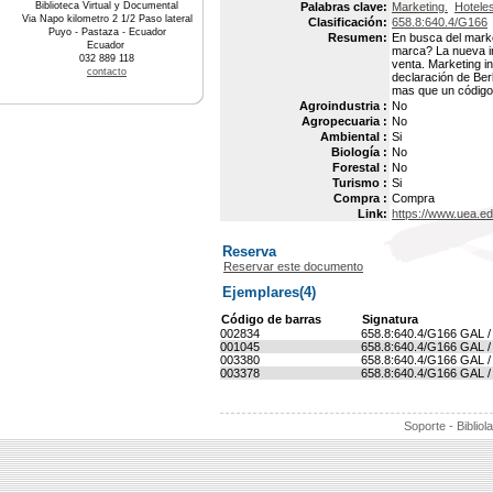
Biblioteca Virtual y Documental
Palabras clave:
Marketing.
Hoteles
Via Napo kilometro 2 1/2 Paso lateral
Clasificación:
658.8:640.4/G166
Puyo - Pastaza - Ecuador
Resumen:
En busca del marke
Ecuador
marca? La nueva in
032 889 118
venta. Marketing in
contacto
declaración de Ber
mas que un código
Agroindustria :
No
Agropecuaria :
No
Ambiental :
Si
Biología :
No
Forestal :
No
Turismo :
Si
Compra :
Compra
Link:
https://www.uea.e
Reserva
Reservar este documento
Ejemplares(4)
Código de barras
Signatura
002834
658.8:640.4/G166 GAL /
001045
658.8:640.4/G166 GAL /
003380
658.8:640.4/G166 GAL /
003378
658.8:640.4/G166 GAL /
Soporte - Bibliol