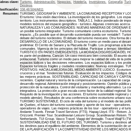
labras clave:
Turismo.
Administración.
Negocios.
Hotelería.
Inversiones.
Geografía
Turí
Destinos
lasificación:
338.48:504/A811
Resumen:
TURISMO, GEOGRAFÍA Y AMBIENTE: LA COMUNIDAD RECEPTORA Y LO
El turismo: Una visión diacrónica. La investigación de los geógrafos. Los espac
territorio. Los instrumentos descriptivos. TABLA 1.1. Índice ponderado de impor
modelos teóricos del espacio geográfico - turístico. Algunas creencias acerc
NATURALEZA Y LAS COMUNIDADES: NUEVAS MANERAS DE ORDENAR EL T
un posible turismo integrador. Turismo comunitario contra ecoturismo. Turism
impacto. ¿Es posible que el desarrollo sustentable pueda ser rentable?. Turism
debate del turismo nordestino. El debate del turismo mexicano. Otra forma de 
DESARROLLO DE LA COMUNIDAD. El turismo como un medio para el desarrol
preliminar. El Cerrito de Sanare y la Plazuela de Trujillo. Los programas a la 
comunales. Vigencia de los principios del hábitat. Participar a tiempo: Identi
TURÍSTICO EN PAÍSES EMERGENTES: LA MORADA DISGREGADA DEL HOMBRE.
es parte del problema. Cancún: Un caso mexicano bien conocido. El asunto de l
poblacional. Turismo como un medio para mejorar la calidad de vida de la pobl
espacios lúdicos y las decisiones relevantes. Los espacios lúdicos y los pro
Espacios turísticos frágiles y ciudades residenciales: Nuevas estrategi
POSITIVOS: HACIA LA MEJORA DEL MEDIO AMBIENTE LÚDICO. Ecoturismo: 
cruceros y el mar. Tendencias futuras. Evaluación de los impactos. Códigos d
las mejores prácticas. SOSTENIBILIDAD, CAPACIDAD DE CARGA Y CAPITAL
recientes. Capital natural y teoría de la compensación. La capacidad de carga 
desarrollo regional. Administración integral y posicionamiento. Opinión pública 
protección de la naturaleza. Control del visitante y marketing alternativo. La 
integradora. La protección a gran escala como factor de la calidad regional: Sos
Requisito de la investigación y las acciones. El turismo sustentable regional 
modelo alemán). Resultados de una conferencia sobre ecoturismo urbano s
TURISMO SUSTENTABLE. El ciclo de vida del turismo y el modelo de las políti
de Quebec, el futuro del turismo sustentable y aporte de los tour - operadores.
operadores de viajes. Las mejores prácticas de los tour - operadores y el turi
Andante Travels. Finnair Travel Services (FTS). Hapag Lloyd. ITS - Reisen. 
Orizzonti. Premier Tour. Scandinavian Leisure Group. Scandinavian Reisen. 
Netherlands. TUI Group. Vasco Travel. Viaggi del Ventaglio. Travel Walji"S (
SUSTENTABILIDAD ENE EL FUTURO DEL TURISMO. Turismo y destinos altern
los destinos para el equilibrio del ambiente. Elementos de la sustentación de
DE LA PLANIFICACIÓN Y LA COMPETITIVIDAD ENTRE LOS MERCADOS 