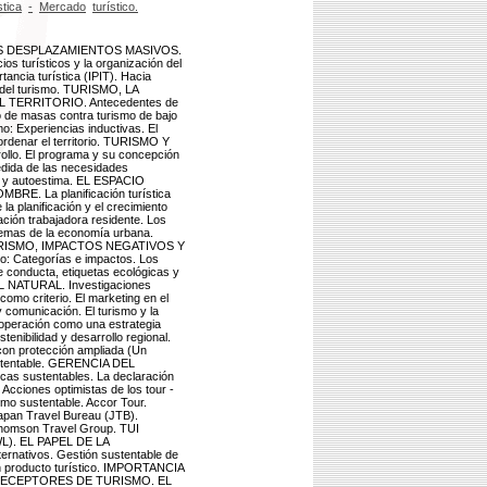
stica
-
Mercado
turístico.
S DESPLAZAMIENTOS MASIVOS.
ios turísticos y la organización del
tancia turística (IPIT). Hacia
a del turismo. TURISMO, LA
ERRITORIO. Antecedentes de
o de masas contra turismo de bajo
o: Experiencias inductivas. El
ordenar el territorio. TURISMO Y
lo. El programa y su concepción
medida de las necesidades
dad y autoestima. EL ESPACIO
 La planificación turística
a planificación y el crecimiento
ación trabajadora residente. Los
blemas de la economía urbana.
as. TURISMO, IMPACTOS NEGATIVOS Y
Categorías e impactos. Los
e conducta, etiquetas ecológicas y
 NATURAL. Investigaciones
como criterio. El marketing en el
y comunicación. El turismo y la
cooperación como una estrategia
tenibilidad y desarrollo regional.
y con protección ampliada (Un
ustentable. GERENCIA DEL
cas sustentables. La declaración
 Acciones optimistas de los tour -
smo sustentable. Accor Tour.
Japan Travel Bureau (JTB).
Thomson Travel Group. TUI
TWL). EL PAPEL DE LA
ativos. Gestión sustentable de
 un producto turístico. IMPORTANCIA
RECEPTORES DE TURISMO. EL