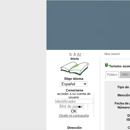
A-
A
A+
New search
Inicio
Turismo sust
Público
ISBD
Elige idioma
Tipo de
Conectarse
acceder a su cuenta de
Mención
usuario
Fecha de 
Número 
Olvidé mi contraseña
D
IS
Dirección
C