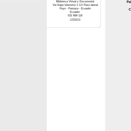
Biblioteca Virtual y Documental
Pa
Via Napo kilometro 2 1/2 Paso lateral
Puyo - Pastaza - Ecuador
C
Ecuador
032 889 118
contacto