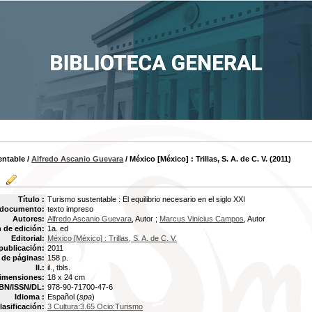
entable
/
Alfredo Ascanio Guevara
/ México [México] : Trillas, S. A. de C. V. (2011)
Título :
Turismo sustentable : El equilibrio necesario en el siglo XXI
 documento:
texto impreso
Autores:
Alfredo Ascanio Guevara
, Autor ;
Marcus Vinicius Campos
, Autor
 de edición:
1a. ed
Editorial:
México [México] : Trillas, S. A. de C. V.
publicación:
2011
de páginas:
158 p.
Il.:
il., tbls.
imensiones:
18 x 24 cm
BN/ISSN/DL:
978-90-71700-47-6
Idioma :
Español (
spa
)
lasificación:
3 Cultura:3.65 Ocio:Turismo