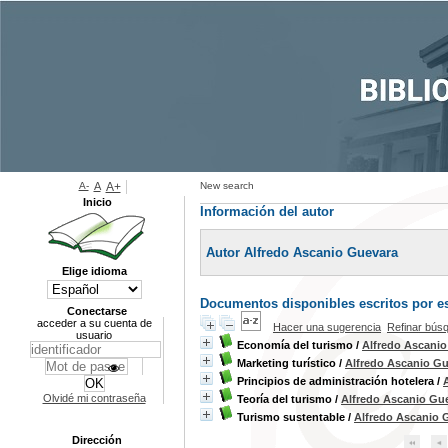
A-
A
A+
New search
Inicio
Información del autor
Autor Alfredo Ascanio Guevara
Elige idioma
Documentos disponibles escritos por es
Conectarse
acceder a su cuenta de
Hacer una sugerencia
Refinar bús
usuario
Economía del turismo
/
Alfredo Ascani
Marketing turístico
/
Alfredo Ascanio G
Principios de administración hotelera
/
Olvidé mi contraseña
Teoría del turismo
/
Alfredo Ascanio Gu
Turismo sustentable
/
Alfredo Ascanio 
Dirección