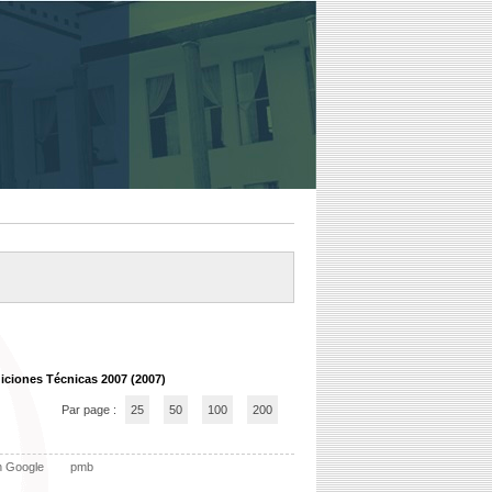
iciones Técnicas 2007 (2007)
Par page :
25
50
100
200
n Google
pmb