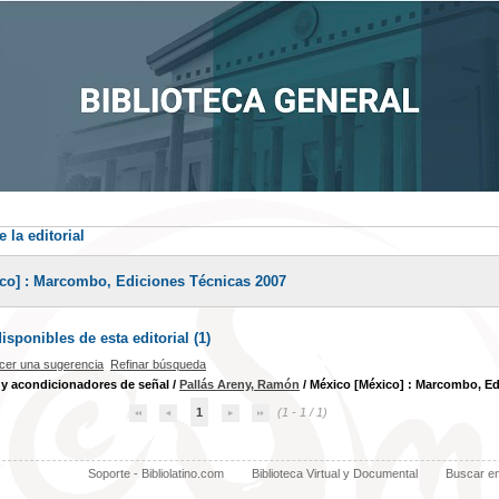
 la editorial
co] : Marcombo, Ediciones Técnicas 2007
sponibles de esta editorial (
1
)
cer una sugerencia
Refinar búsqueda
y acondicionadores de señal
/
Pallás Areny, Ramón
/ México [México] : Marcombo, Ed
1
(1 - 1 / 1)
Soporte - Bibliolatino.com
Biblioteca Virtual y Documental
Buscar e