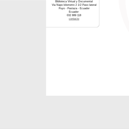
Biblioteca Virtual y Documental
Via Napo kilometro 2 1/2 Paso lateral
Puyo - Pastaza - Ecuador
Ecuador
032 889 118
contacto