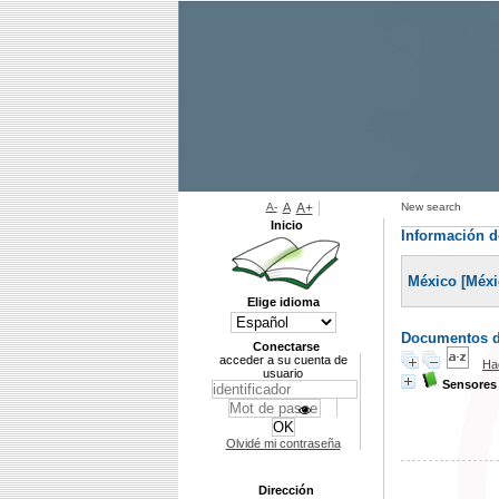
A-
A
A+
New search
Inicio
Información de
México [Méxi
Elige idioma
Documentos di
Conectarse
acceder a su cuenta de
Ha
usuario
Sensores 
Olvidé mi contraseña
Dirección