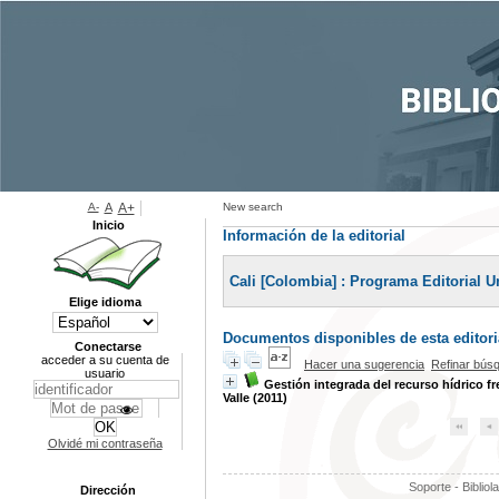
A-
A
A+
New search
Inicio
Información de la editorial
Cali [Colombia] : Programa Editorial U
Elige idioma
Documentos disponibles de esta editoria
Conectarse
acceder a su cuenta de
Hacer una sugerencia
Refinar bús
usuario
Gestión integrada del recurso hídrico fr
Valle (2011)
Olvidé mi contraseña
Soporte - Bibliol
Dirección