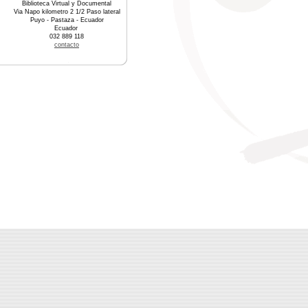
Biblioteca Virtual y Documental
Via Napo kilometro 2 1/2 Paso lateral
Puyo - Pastaza - Ecuador
Ecuador
032 889 118
contacto