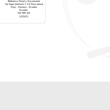
Biblioteca Virtual y Documental
Via Napo kilometro 2 1/2 Paso lateral
Puyo - Pastaza - Ecuador
Ecuador
032 889 118
contacto