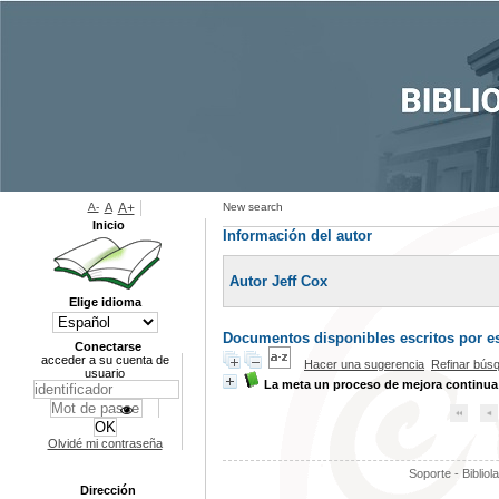
A-
A
A+
New search
Inicio
Información del autor
Autor Jeff Cox
Elige idioma
Documentos disponibles escritos por es
Conectarse
acceder a su cuenta de
Hacer una sugerencia
Refinar bús
usuario
La meta un proceso de mejora continua
Olvidé mi contraseña
Soporte - Bibliol
Dirección