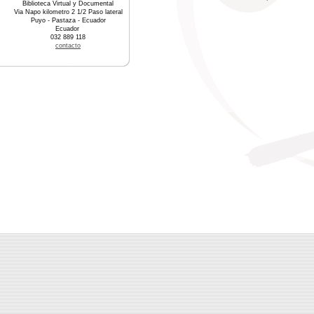
Biblioteca Virtual y Documental
Via Napo kilometro 2 1/2 Paso lateral
Puyo - Pastaza - Ecuador
Ecuador
032 889 118
contacto