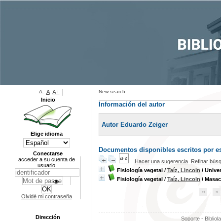
A-
A
A+
New search
Inicio
Información del autor
Autor Eduardo Zeiger
Elige idioma
Documentos disponibles escritos por es
Conectarse
acceder a su cuenta de
Hacer una sugerencia
Refinar bús
usuario
Fisiología vegetal
/
Taíz, Lincoln
/ Univer
Fisiología vegetal
/
Taíz, Lincoln
/ Masac
Olvidé mi contraseña
Dirección
Soporte - Bibliol