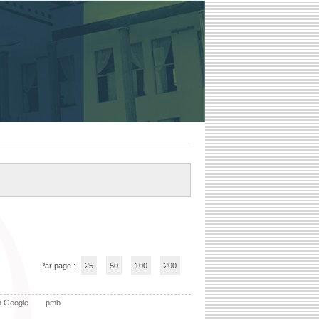
Par page :
25
50
100
200
n Google
pmb