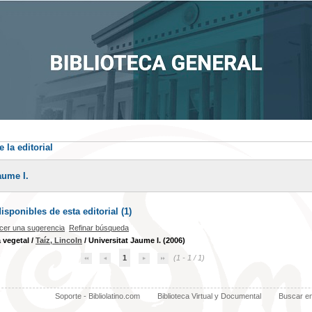
 la editorial
aume I.
sponibles de esta editorial (
1
)
cer una sugerencia
Refinar búsqueda
a vegetal
/
Taíz, Lincoln
/ Universitat Jaume I. (2006)
1
(1 - 1 / 1)
Soporte - Bibliolatino.com
Biblioteca Virtual y Documental
Buscar e