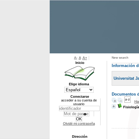
A-
A
A+
New search
Inicio
Información de
Universitat J
Elige idioma
Documentos di
Conectarse
acceder a su cuenta de
Ha
usuario
Fisiologí
Olvidé mi contraseña
Dirección