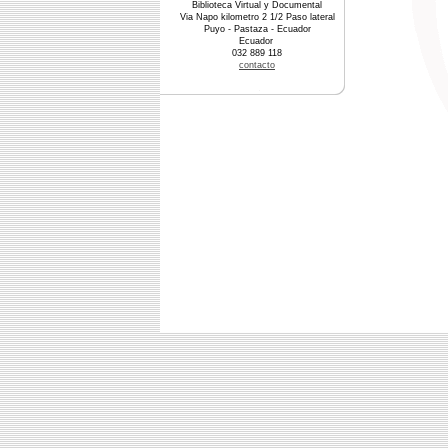
Biblioteca Virtual y Documental
Via Napo kilometro 2 1/2 Paso lateral
Puyo - Pastaza - Ecuador
Ecuador
032 889 118
contacto