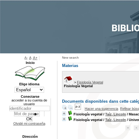
A-
A
A+
New search
Inicio
Materias
>
Fisiología Vegetal
Elige idioma
Fisiología Vegetal
Conectarse
acceder a su cuenta de
Documents disponibles dans cette catég
usuario
Hacer una sugerencia
Refinar bús
Fisiología vegetal
/
Taíz, Lincoln
/ Masac
Fisiología vegetal
/
Taíz, Lincoln
/ Univer
Olvidé mi contraseña
Dirección