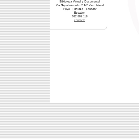
Biblioteca Virtual y Documental
Via Napo kilometro 2 1/2 Paso lateral
Puyo - Pastaza - Ecuador
Ecuador
032 889 118
contacto