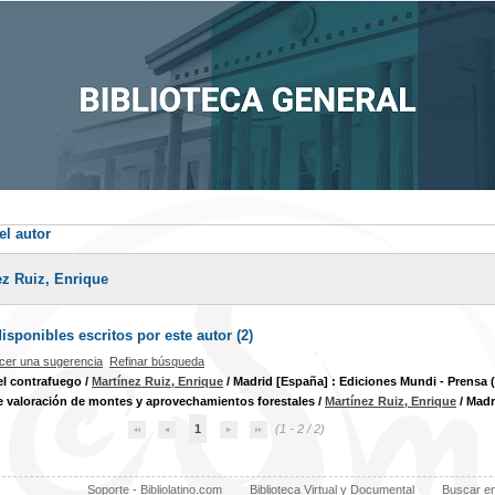
el autor
ez Ruiz, Enrique
sponibles escritos por este autor (
2
)
cer una sugerencia
Refinar búsqueda
el contrafuego
/
Martínez Ruiz, Enrique
/ Madrid [España] : Ediciones Mundi - Prensa 
 valoración de montes y aprovechamientos forestales
/
Martínez Ruiz, Enrique
/ Madr
1
(1 - 2 / 2)
Soporte - Bibliolatino.com
Biblioteca Virtual y Documental
Buscar e