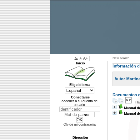
A-
A
A+
New search
Inicio
Información d
Autor Martín
Elige idioma
Documentos di
Conectarse
acceder a su cuenta de
Ha
usuario
Manual d
Manual de
Olvidé mi contraseña
Dirección