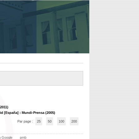
(2011)
id [España] : Mundi-Prensa (2005)
Par page :
25
50
100
200
n Google
pmb