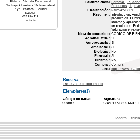
Biblioteca Virtual y Documental
Palabras clave:
Forestal.
Ecuacio
Via Napo kilometro 2 1/2 Paso lateral
Productos
de
mad
Puyo - Pastaza - Ecuador
Clasificación:
630*54/M3869
Ecuador
Resumen:
Introducción. Fund
032 889 118
producción. El inte
contacto
montes y aprovecha
en productos. Esti
Valoración en exp
Nota de contenido:
CÓDIGO DE BIEN 
Agroindustria :
Si
Agropecuaria :
Si
Ambiental :
Si
Biología :
No
Forestal :
Si
Turismo :
No
Compra :
Compra
Link:
https://www.uea.e
Reserva
Reservar este documento
Ejemplares(1)
Código de barras
Signatura
000889
630*54 / M3869 MAR / E
Soporte - Bibliol