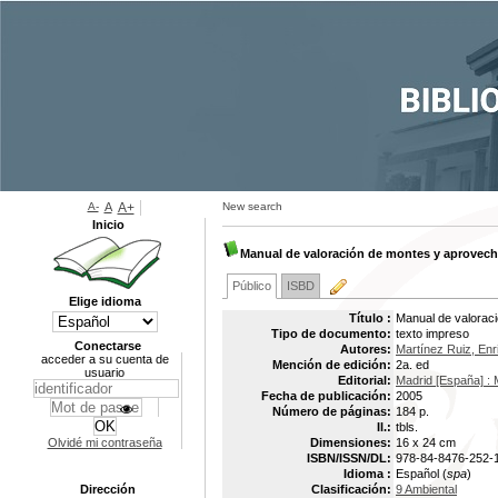
A-
A
A+
New search
Inicio
Manual de valoración de montes y aprovech
Público
ISBD
Elige idioma
Título :
Manual de valoraci
Tipo de documento:
texto impreso
Conectarse
Autores:
Martínez Ruiz, Enr
acceder a su cuenta de
Mención de edición:
2a. ed
usuario
Editorial:
Madrid [España] :
Fecha de publicación:
2005
Número de páginas:
184 p.
Il.:
tbls.
Olvidé mi contraseña
Dimensiones:
16 x 24 cm
ISBN/ISSN/DL:
978-84-8476-252-
Idioma :
Español (
spa
)
Dirección
Clasificación:
9 Ambiental