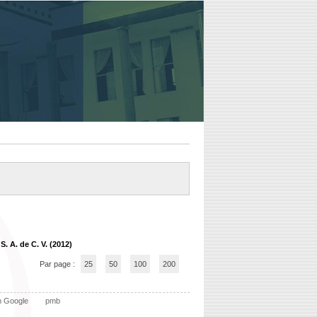
 S. A. de C. V. (2012)
Par page :
25
50
100
200
n Google
pmb