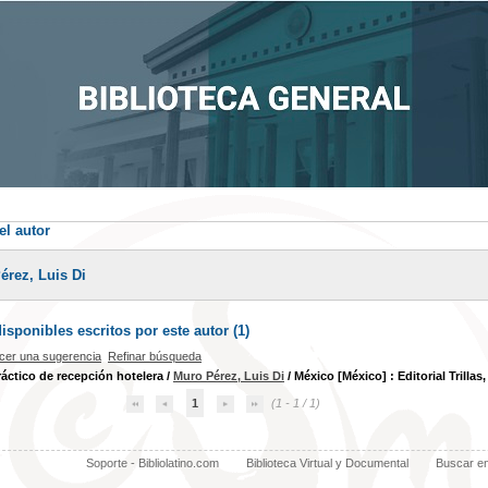
el autor
érez, Luis Di
sponibles escritos por este autor (
1
)
cer una sugerencia
Refinar búsqueda
áctico de recepción hotelera
/
Muro Pérez, Luis Di
/ México [México] : Editorial Trillas,
1
(1 - 1 / 1)
Soporte - Bibliolatino.com
Biblioteca Virtual y Documental
Buscar e