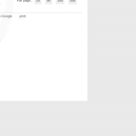
Par page :
25
50
100
200
n Google
pmb