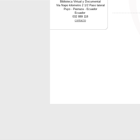
Biblioteca Virtual y Documental
Via Napo kilometro 2 1/2 Paso lateral
Puyo - Pastaza - Ecuador
Ecuador
032 889 118
contacto