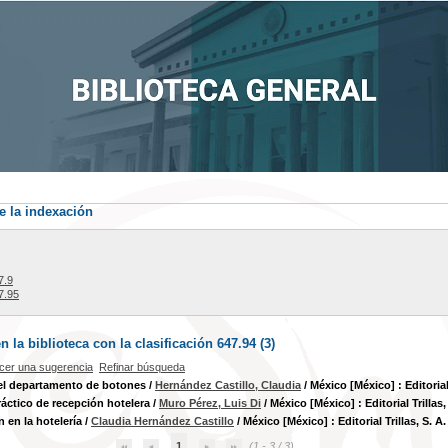
e la indexación
7.9
7.95
la biblioteca con la clasificación 647.94 (
3
)
cer una sugerencia
Refinar búsqueda
el departamento de botones
/
Hernández Castillo, Claudia
/ México [México] : Editorial 
áctico de recepción hotelera
/
Muro Pérez, Luis Di
/ México [México] : Editorial Trillas,
 en la hotelería
/
Claudia Hernández Castillo
/ México [México] : Editorial Trillas, S. A.
1
(1 - 3 / 3)