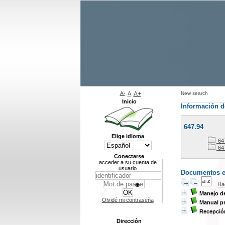
A-
A
A+
New search
Inicio
Información d
647.94
Elige idioma
64
64
Conectarse
acceder a su cuenta de
usuario
Documentos en 
Ha
Manejo d
Olvidé mi contraseña
Manual pr
Recepción
Dirección